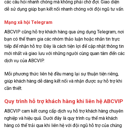
các câu hỏi nhanh chóng mà không phải chờ đợi. Giao diện
dễ sử dụng giúp bạn kết nối nhanh chóng với đội ngũ tư vấn.
Mạng xã hội Telegram
ABCVIP cũng hỗ trợ khách hàng qua ứng dụng Telegram, nơi
bạn có thể tham gia các nhóm thảo luận hoặc nhắn tin trực
tiếp để nhận hỗ trợ. Đây là cách tiện lợi để cập nhật thông tin
mới nhất và giao lưu với những người cùng quan tâm đến các
dịch vụ của ABCVIP.
Mỗi phương thức liên hệ đều mang lại sự thuận tiện riêng,
giúp khách hàng dễ dàng kết nối và nhận được sự hỗ trợ khi
cần thiết.
Quy trình hỗ trợ khách hàng khi liên hệ ABCVIP
ABCVIP cam kết cung cấp dịch vụ hỗ trợ khách hàng chuyên
nghiệp và hiệu quả. Dưới đây là quy trình cụ thể mà khách
hàng có thể trải qua khi liên hệ với đội ngũ hỗ trợ của chúng