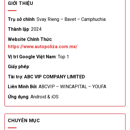
GIỚI THIỆU
Trụ sở chính
: Svay Rieng – Bavet – Camphuchia
Thành lập
: 2024
Website Chính Thức
:
https://www.autopoliza.com.mx/
Vị trí Google Việt Nam
: Top 1
Giấy phép
:
Tài trợ
:
ABC VIP COMPANY LIMITED
Liên Minh Bởi
: ABCVIP – WINCAPITAL – YOUFA
Ứng dụng
: Android & iOS
CHUYÊN MỤC