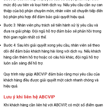
mức độ ưu tiên và loại hình dịch vụ. Nếu yêu cầu cần sự can
thiệp của bộ phận chuyên môn, nhân viên sẽ chuyển tiếp đến
bộ phận phù hợp để đảm bảo giải quyết hiệu quả.
Bước 3: Nhân viên phụ trách sẽ tiến hành xử lý yêu cầu và
đưa ra giải pháp. Đội ngũ hỗ trợ đảm bảo sẽ phản hồi trong
thời gian ngắn nhất có thể.
Bước 4: Sau khi giải quyết xong yêu cầu, nhân viên sẽ theo
dõi để đảm bảo khách hàng hài lòng với dịch vụ. Nếu khách
hàng cần thêm hỗ trợ hoặc có câu hỏi khác, đội ngũ hỗ trợ
luôn sẵn sàng để hỗ trợ.
Quy trình này giúp ABCVIP đảm bảo rằng mọi yêu cầu của
khách hàng đều được giải quyết một cách nhanh chóng và
hiệu quả.
Lưu ý khi liên hệ ABCVIP
Khi khách hàng cần liên hệ với ABCVIP, có một số điểm quan