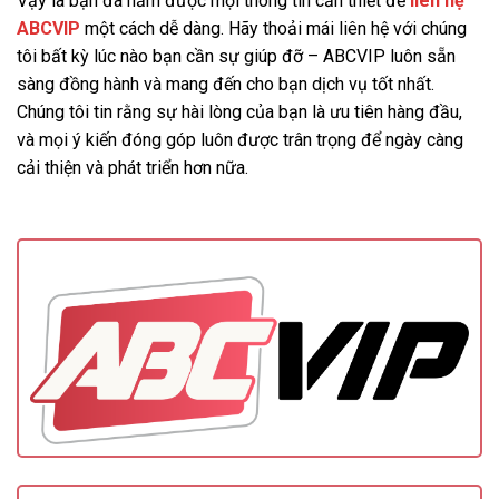
Vậy là bạn đã nắm được mọi thông tin cần thiết để
liên hệ
ABCVIP
một cách dễ dàng. Hãy thoải mái liên hệ với chúng
tôi bất kỳ lúc nào bạn cần sự giúp đỡ – ABCVIP luôn sẵn
sàng đồng hành và mang đến cho bạn dịch vụ tốt nhất.
Chúng tôi tin rằng sự hài lòng của bạn là ưu tiên hàng đầu,
và mọi ý kiến đóng góp luôn được trân trọng để ngày càng
cải thiện và phát triển hơn nữa.