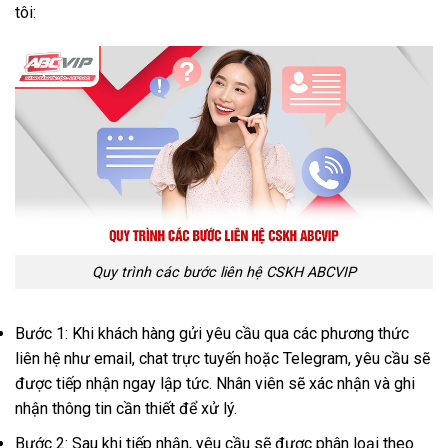
tôi:
Quy trình các bước liên hệ CSKH ABCVIP
Bước 1: Khi khách hàng gửi yêu cầu qua các phương thức
liên hệ như email, chat trực tuyến hoặc Telegram, yêu cầu sẽ
được tiếp nhận ngay lập tức. Nhân viên sẽ xác nhận và ghi
nhận thông tin cần thiết để xử lý.
Bước 2: Sau khi tiếp nhận, yêu cầu sẽ được phân loại theo