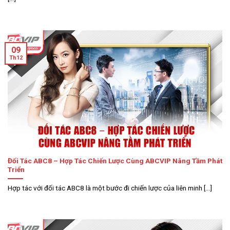
09
Th12
Đối Tác ABC8 – Hợp Tác Chiến Lược Cùng ABCVIP Nâng Tầm Phát
Triển
Hợp tác với đối tác ABC8 là một bước đi chiến lược của liên minh [...]