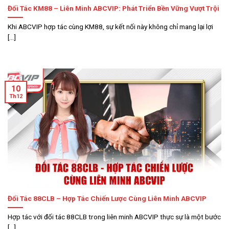
Đối Tác KM88 – Liên Minh ABCVIP: Phát Triển Bền Vững Vượt Trội
Khi ABCVIP hợp tác cùng KM88, sự kết nối này không chỉ mang lại lợi
[...]
10
Th12
Đối Tác 88CLB – Hợp Tác Chiến Lược Cùng Liên Minh ABCVIP
Hợp tác với đối tác 88CLB trong liên minh ABCVIP thực sự là một bước
[...]