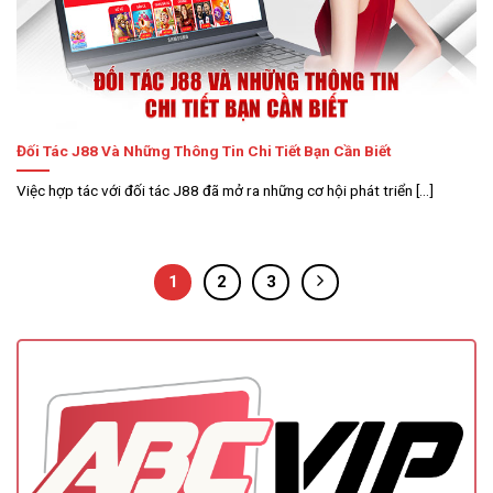
Đối Tác J88 Và Những Thông Tin Chi Tiết Bạn Cần Biết
Việc hợp tác với đối tác J88 đã mở ra những cơ hội phát triển [...]
1
2
3