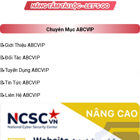
Chuyên Mục ABCVIP
📝Giới Thiệu ABCVIP
📝Đối Tác ABCVIP
📝Tuyển Dụng ABCVIP
📝Tin Tức ABCVIP
📝Liên Hệ ABCVIP