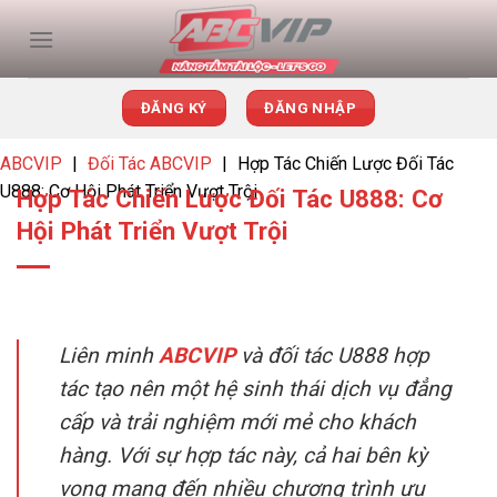
Chuyển
đến
nội
dung
ĐĂNG KÝ
ĐĂNG NHẬP
ABCVIP
|
Đối Tác ABCVIP
|
Hợp Tác Chiến Lược Đối Tác
U888: Cơ Hội Phát Triển Vượt Trội
Hợp Tác Chiến Lược Đối Tác U888: Cơ
Hội Phát Triển Vượt Trội
Liên minh
ABCVIP
và đối tác U888 hợp
tác tạo nên một hệ sinh thái dịch vụ đẳng
cấp và trải nghiệm mới mẻ cho khách
hàng. Với sự hợp tác này, cả hai bên kỳ
vọng mang đến nhiều chương trình ưu