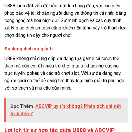
U888 luôn đặt vấn đề bảo mật lên hàng đầu, với các biện
pháp bảo vệ tài khoản người dùng và thông tin cá nhân bằng
công nghệ mã hóa hiện đại. Sự minh bạch và các quy trình
xử lý giao dịch an toàn cũng khiến nền tảng này trở thành lựa
chọn đáng tin cậy cho người chơi.
Đa dạng dịch vụ giải trí
U888 không chỉ cung cấp đa dạng tựa game cá cược thể
thao mà còn có rất nhiều trò chơi giải trí khác như casino
trực tuyến, poker, và các trò chơi slot. Với sự đa dạng này,
người chơi có thể dễ dàng tìm thấy loại hình giải trí phù hợp
với sở thích và nhu cầu của mình.
Đọc Thêm
ABCVIP uy tín không? Phân tích chi tiết
từ A đến Z
Lợi ích từ sự hợp tác giữa U888 và ABCVIP