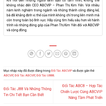
Khi nói đến những người lãnh đạo có tầm nhìn, không thể
không nhắc đến CEO ABCVIP – Phan Thị Kim Yến. Với nhiều
năm kinh nghiệm trong ngành và những thành công đáng kể,
bà đã khẳng định vị thế của mình không chỉ trong liên minh mà
còn trong toàn bộ lĩnh vực. Hãy cùng tìm hiểu sâu hơn về hành
trình và những đóng góp của Phan Thị Kim Yến đối với ABCVIP
và cộng đồng.
Mục nhập này đã được đăng trong
Đối Tác ABCVIP
và được gắn thẻ
ABCVIP
,
Đối Tác ABCVIP
,
Đối Tác U888
.
Đối Tác ABC8 – Hợp Tác
Đối Tác J88 Và Những Thông
Chiến Lược Cùng ABCVIP
Tin Chi Tiết Bạn Cần Biết
Nâng Tầm Phát Triển