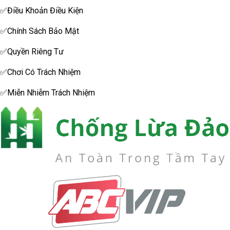
✅Điều Khoản Điều Kiện
✅Chính Sách Bảo Mật
✅Quyền Riêng Tư
✅Chơi Có Trách Nhiệm
✅Miễn Nhiễm Trách Nhiệm