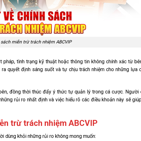
h sách miễn trừ trách nhiệm ABCVIP
 pháp, tình trạng kỹ thuật hoặc thông tin không chính xác từ bê
 ra quyết định sáng suốt và tự chịu trách nhiệm cho những lựa 
bên, đồng thời thúc đẩy ý thức tự quản lý trong cá cược. Người
hững rủi ro nhất định và việc hiểu rõ các điều khoản này sẽ giú
iễn trừ trách nhiệm ABCVIP
ười dùng khỏi những rủi ro không mong muốn: