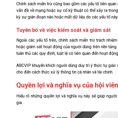
Chính sách miễn trừ cũng bao gồm các yếu tố liên quan
vấn đề về mạng hoặc sự cố kỹ thuật có thể xảy ra trong
kỳ sự gián đoạn nào hoặc mất dữ liệu do các yếu tố này
Tuyên bố về việc kiểm soát và giám sát
Ngoài các yếu tố trên, chính sách miễn trừ trách nhi
hoặc giám sát hoạt động của người dùng trên nền tảng. 
tuân thủ các quy định, luật lệ có liên quan đến hoạt độn
ABCVIP khuyến khích người dùng duy trì ý thức tự giác 
cho đến cách thức xử lý thông tin cá nhân và tài chính.
Quyền lợi và nghĩa vụ của hội viê
Hiểu rõ những quyền lợi và nghĩa vụ này sẽ giúp người
gia.