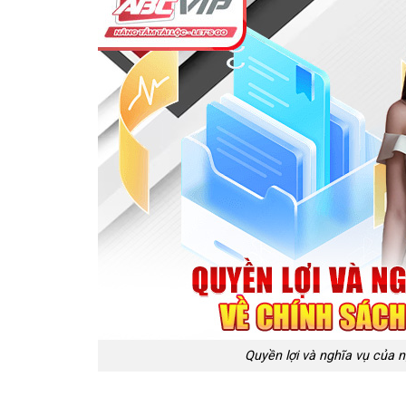
Quyền lợi và nghĩa vụ của 