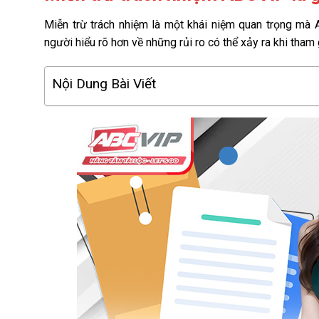
Miễn trừ trách nhiệm là một khái niệm quan trọng mà
người hiểu rõ hơn về những rủi ro có thể xảy ra khi tham
Nội Dung Bài Viết