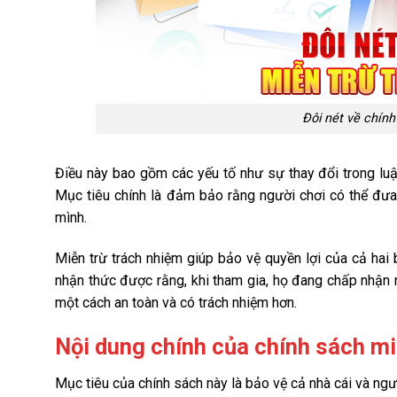
Đôi nét về chín
Điều này bao gồm các yếu tố như sự thay đổi trong luật
Mục tiêu chính là đảm bảo rằng người chơi có thể đưa
mình.
Miễn trừ trách nhiệm giúp bảo vệ quyền lợi của cả hai 
nhận thức được rằng, khi tham gia, họ đang chấp nhận n
một cách an toàn và có trách nhiệm hơn.
Nội dung chính của chính sách m
Mục tiêu của chính sách này là bảo vệ cả nhà cái và ng