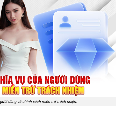
người dùng về chính sách miễn trừ trách nhiệm