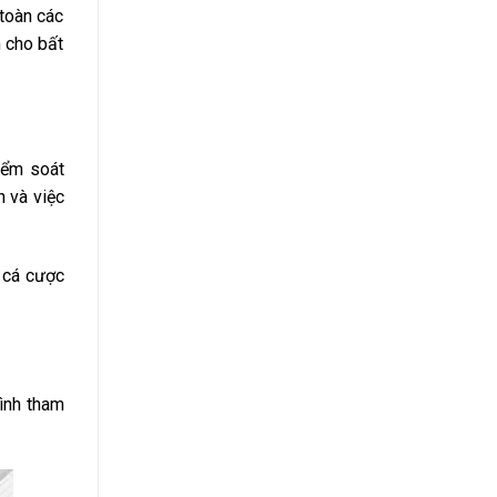
toàn các
m cho bất
iểm soát
h và việc
a cá cược
ình tham