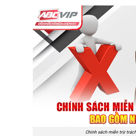
Chính sách miễn trừ trá