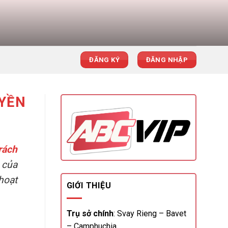
ĐĂNG KÝ
ĐĂNG NHẬP
UYỀN
rách
 của
hoạt
GIỚI THIỆU
Trụ sở chính
: Svay Rieng – Bavet
– Camphuchia