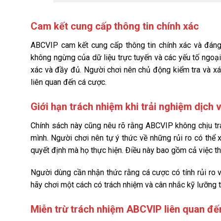
Cam kết cung cấp thông tin chính xác
ABCVIP cam kết cung cấp thông tin chính xác và đáng 
không ngừng của dữ liệu trực tuyến và các yếu tố ngoại
xác và đầy đủ. Người chơi nên chủ động kiểm tra và xác
liên quan đến cá cược.
Giới hạn trách nhiệm khi trải nghiệm dịch 
Chính sách này cũng nêu rõ rằng ABCVIP không chịu trá
mình. Người chơi nên tự ý thức về những rủi ro có thể 
quyết định mà họ thực hiện. Điều này bao gồm cả việc thu
Người dùng cần nhận thức rằng cá cược có tính rủi ro 
hãy chơi một cách có trách nhiệm và cân nhắc kỹ lưỡng t
Miễn trừ trách nhiệm ABCVIP liên quan đế