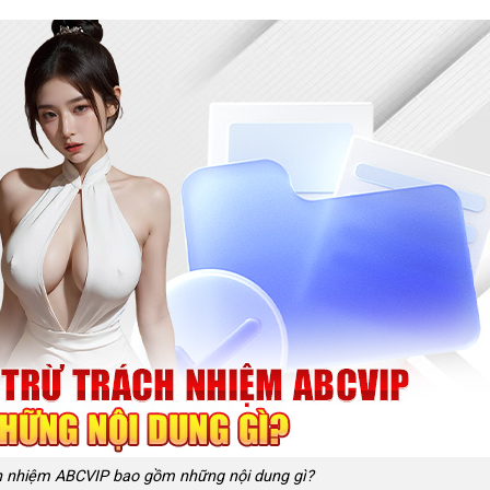
ch nhiệm ABCVIP bao gồm những nội dung gì?