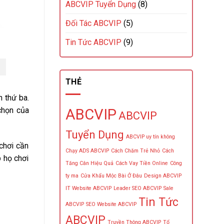
ABCVIP Tuyển Dụng
(8)
Đối Tác ABCVIP
(5)
Tin Tức ABCVIP
(9)
THẺ
n thứ ba.
chọn của
ABCVIP
ABCVIP
Tuyển Dụng
ABCVIP uy tín không
 chơi cần
Chạy ADS ABCVIP
Cách Chăm Trẻ Nhỏ
Cách
p họ chơi
Tăng Cân Hiệu Quả
Cách Vay Tiền Online
Công
ty ma
Cửa Khẩu Mộc Bài Ở Đâu
Design ABCVIP
IT Website ABCVIP
Leader SEO ABCVIP
Sale
Tin Tức
ABCVIP
SEO Website ABCVIP
ABCVIP
Truyền Thông ABCVIP
Tổ