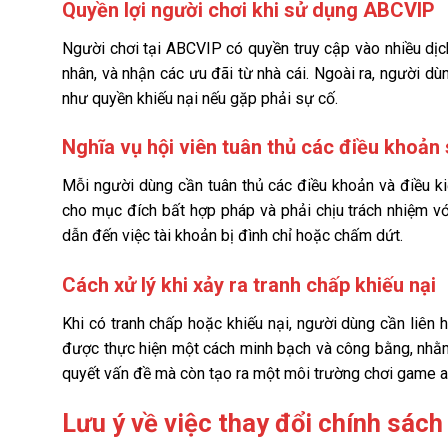
Quyền lợi người chơi khi sử dụng ABCVIP
Người chơi tại ABCVIP có quyền truy cập vào nhiều dịch
nhân, và nhận các ưu đãi từ nhà cái. Ngoài ra, người d
như quyền khiếu nại nếu gặp phải sự cố.
Nghĩa vụ hội viên tuân thủ các điều khoản
Mỗi người dùng cần tuân thủ các điều khoản và điều 
cho mục đích bất hợp pháp và phải chịu trách nhiệm vớ
dẫn đến việc tài khoản bị đình chỉ hoặc chấm dứt.
Cách xử lý khi xảy ra tranh chấp khiếu nại
Khi có tranh chấp hoặc khiếu nại, người dùng cần liên 
được thực hiện một cách minh bạch và công bằng, nhằm 
quyết vấn đề mà còn tạo ra một môi trường chơi game an
Lưu ý về việc thay đổi chính sách