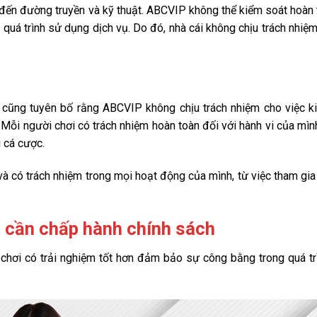
 đến đường truyền và kỹ thuật. ABCVIP không thể kiểm soát hoàn 
 quá trình sử dụng dịch vụ. Do đó, nhà cái không chịu trách nhiệ
.
ệm cũng tuyên bố rằng ABCVIP không chịu trách nhiệm cho việc k
Mỗi người chơi có trách nhiệm hoàn toàn đối với hành vi của mìn
g cá cược.
và có trách nhiệm trong mọi hoạt động của mình, từ việc tham gi
n cần chấp hành chính sách
 chơi có trải nghiệm tốt hơn đảm bảo sự công bằng trong quá tr