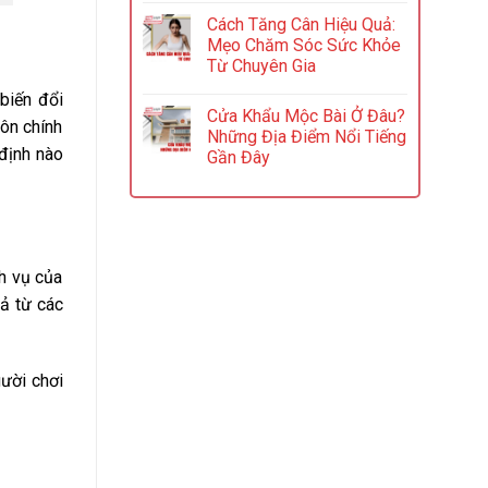
Cách Tăng Cân Hiệu Quả:
Mẹo Chăm Sóc Sức Khỏe
Từ Chuyên Gia
biến đổi
Cửa Khẩu Mộc Bài Ở Đâu?
uôn chính
Những Địa Điểm Nổi Tiếng
 định nào
Gần Đây
h vụ của
uả từ các
ười chơi