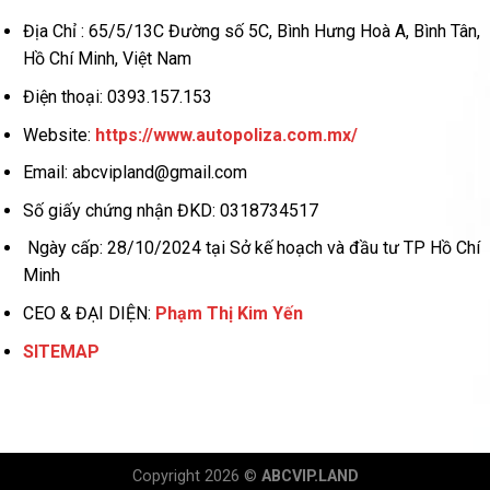
Địa Chỉ : 65/5/13C Đường số 5C, Bình Hưng Hoà A, Bình Tân,
Hồ Chí Minh, Việt Nam
Điện thoại: 0393.157.153
Website:
https://www.autopoliza.com.mx/
Email:
abcvipland@gmail.com
Số giấy chứng nhận ĐKD: 0318734517
Ngày cấp: 28/10/2024 tại Sở kế hoạch và đầu tư TP Hồ Chí
Minh
CEO & ĐẠI DIỆN:
Phạm Thị Kim Yến
SITEMAP
Copyright 2026 ©
ABCVIP.LAND