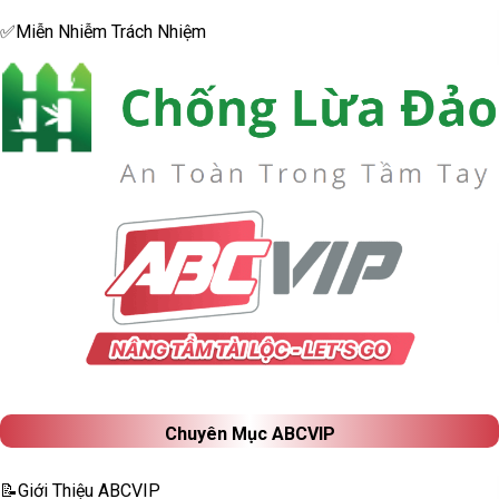
✅Miễn Nhiễm Trách Nhiệm
Chuyên Mục ABCVIP
📝Giới Thiệu ABCVIP