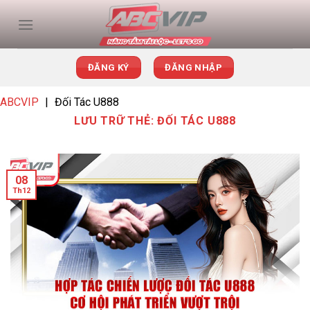
Chuyển
đến
nội
dung
ĐĂNG KÝ
ĐĂNG NHẬP
ABCVIP
|
Đối Tác U888
LƯU TRỮ THẺ:
ĐỐI TÁC U888
08
Th12