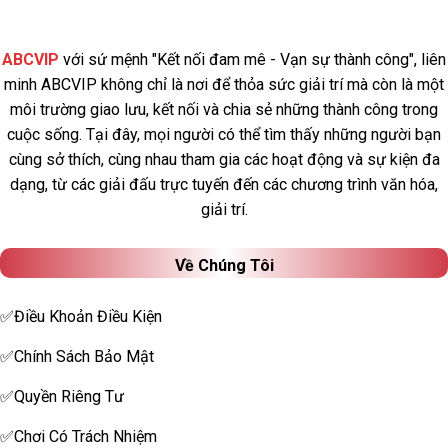
ABCVIP
với sứ mệnh "Kết nối đam mê - Vạn sự thành công", liên
minh ABCVIP không chỉ là nơi để thỏa sức giải trí mà còn là một
môi trường giao lưu, kết nối và chia sẻ những thành công trong
cuộc sống. Tại đây, mọi người có thể tìm thấy những người bạn
cùng sở thích, cùng nhau tham gia các hoạt động và sự kiện đa
dạng, từ các giải đấu trực tuyến đến các chương trình văn hóa,
giải trí.
Về Chúng Tôi
✅Điều Khoản Điều Kiện
✅Chính Sách Bảo Mật
✅Quyền Riêng Tư
✅Chơi Có Trách Nhiệm