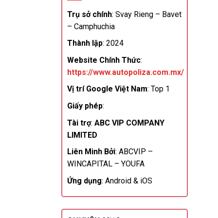
Trụ sở chính
: Svay Rieng – Bavet
– Camphuchia
Thành lập
: 2024
Website Chính Thức
:
https://www.autopoliza.com.mx/
Vị trí Google Việt Nam
: Top 1
Giấy phép
:
Tài trợ
:
ABC VIP COMPANY
LIMITED
Liên Minh Bởi
: ABCVIP –
WINCAPITAL – YOUFA
Ứng dụng
: Android & iOS