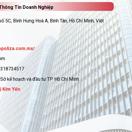
Thông Tin Doanh Nghiệp
ố 5C, Bình Hưng Hoà A, Bình Tân, Hồ Chí Minh, Việt
opoliza.com.mx/
com
 0318734517
Sở kế hoạch và đầu tư TP Hồ Chí Minh
ị Kim Yến