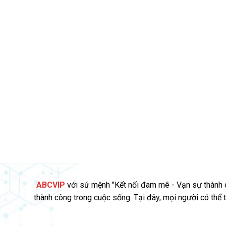
ABCVIP
với sứ mệnh "Kết nối đam mê - Vạn sự thành cô
thành công trong cuộc sống. Tại đây, mọi người có thể 