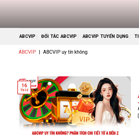
Chuyển
đến
nội
dung
ABCVIP
ĐỐI TÁC ABCVIP
ABCVIP TUYỂN DỤNG
T
ABCVIP
|
ABCVIP uy tín không
16
Th12
[