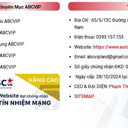
Chuyên Mục ABCVIP
Địa Chỉ : 65/5/13C Đường s
iệu ABCVIP
Nam
 ABCVIP
Điện thoại: 0393.157.153
Dụng ABCVIP
Website:
https://www.aut
 ABCVIP
Email:
abcvipland@gmail.
Số giấy chứng nhận ĐKD:
 ABCVIP
Ngày cấp: 28/10/2024 tại 
CEO & ĐẠI DIỆN:
Phạm Th
SITEMAP