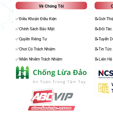
Về Chúng Tôi
✅Điều Khoản Điều Kiện
📝Giới Th
✅Chính Sách Bảo Mật
📝Đối Tác
✅Quyền Riêng Tư
📝Tuyển 
✅Chơi Có Trách Nhiệm
📝Tin Tức
✅Miễn Nhiễm Trách Nhiệm
📝Liên Hệ