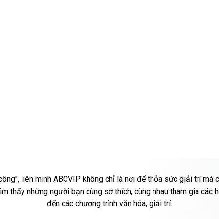
ng", liên minh ABCVIP không chỉ là nơi để thỏa sức giải trí mà cò
tìm thấy những người bạn cùng sở thích, cùng nhau tham gia các h
đến các chương trình văn hóa, giải trí.