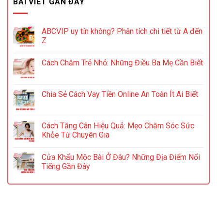
BÀI VIẾT GẦN ĐÂY
ABCVIP uy tín không? Phân tích chi tiết từ A đến
Z
Cách Chăm Trẻ Nhỏ: Những Điều Ba Mẹ Cần Biết
Chia Sẻ Cách Vay Tiền Online An Toàn Ít Ai Biết
Cách Tăng Cân Hiệu Quả: Mẹo Chăm Sóc Sức
Khỏe Từ Chuyên Gia
Cửa Khẩu Mộc Bài Ở Đâu? Những Địa Điểm Nổi
Tiếng Gần Đây