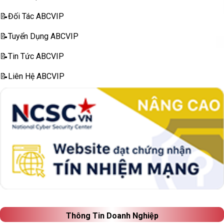
📝Đối Tác ABCVIP
📝Tuyển Dụng ABCVIP
📝Tin Tức ABCVIP
📝Liên Hệ ABCVIP
Thông Tin Doanh Nghiệp