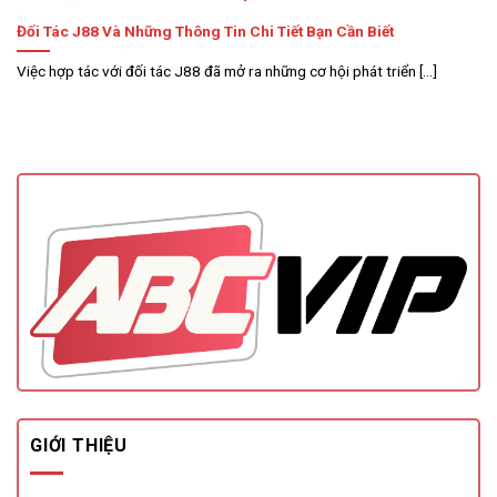
Đối Tác J88 Và Những Thông Tin Chi Tiết Bạn Cần Biết
Việc hợp tác với đối tác J88 đã mở ra những cơ hội phát triển [...]
GIỚI THIỆU