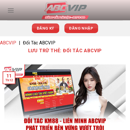
Chuyển
đến
nội
dung
ĐĂNG KÝ
ĐĂNG NHẬP
ABCVIP
|
Đối Tác ABCVIP
LƯU TRỮ THẺ:
ĐỐI TÁC ABCVIP
11
Th12