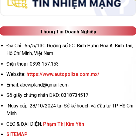
Thông Tin Doanh Nghiệp
Địa Chỉ : 65/5/13C Đường số 5C, Bình Hưng Hoà A, Bình Tân,
Hồ Chí Minh, Việt Nam
Điện thoại: 0393.157.153
Website:
https://www.autopoliza.com.mx/
Email:
abcvipland@gmail.com
Số giấy chứng nhận ĐKD: 0318734517
Ngày cấp: 28/10/2024 tại Sở kế hoạch và đầu tư TP Hồ Chí
Minh
CEO & ĐẠI DIỆN:
Phạm Thị Kim Yến
SITEMAP